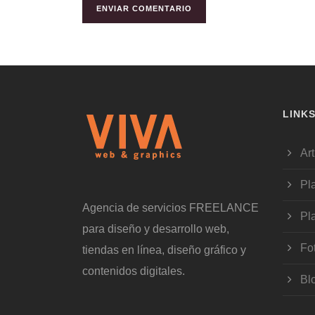
LINK
Art
Pl
Agencia de servicios FREELANCE
Pl
para diseño y desarrollo web,
Fo
tiendas en línea, diseño gráfico y
contenidos digitales.
Bl