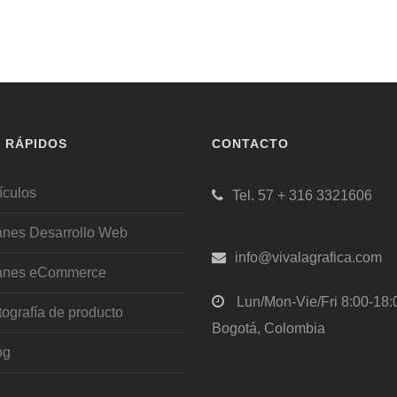
S RÁPIDOS
CONTACTO
ículos
Tel. 57 + 316 3321606
anes Desarrollo Web
info@vivalagrafica.com
anes eCommerce
Lun/Mon-Vie/Fri 8:00-18:
tografía de producto
Bogotá, Colombia
og