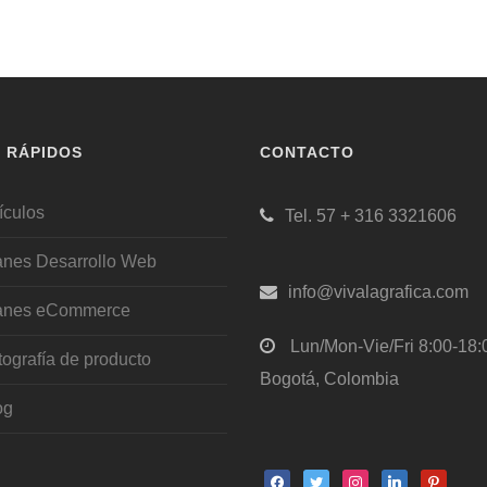
S RÁPIDOS
CONTACTO
ículos
Tel. 57 + 316 3321606
anes Desarrollo Web
info@vivalagrafica.com
anes eCommerce
Lun/Mon-Vie/Fri 8:00-18:
tografía de producto
Bogotá, Colombia
og
facebook
twitter
instagram
linkedin
pinterest