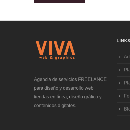
LINK
Art
Pl
Agencia de servicios FREELANCE
Pl
para diseño y desarrollo web,
Fo
tiendas en línea, diseño gráfico y
contenidos digitales.
Bl