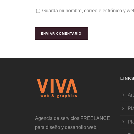
Guarda mi nombre, correo electrónico y we
LINK
Art
Pl
Agencia de servicios FREELANCE
Pl
para diseño y desarrollo web,