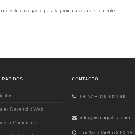
b en este navegador para la próxima vez que comente.
S RÁPIDOS
CONTACTO
ículos
Tel. 57 + 316 3321606
anes Desarrollo Web
info@vivalagrafica.com
anes eCommerce
Lun/Mon-Vie/Fri 8:00-18: