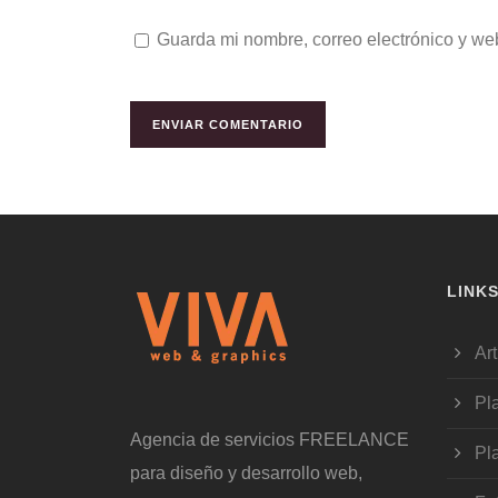
Guarda mi nombre, correo electrónico y we
LINK
Art
Pl
Agencia de servicios FREELANCE
Pl
para diseño y desarrollo web,