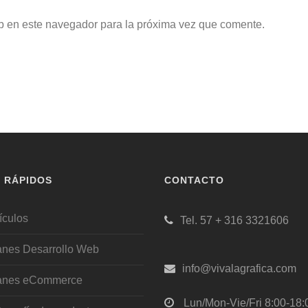
b en este navegador para la próxima vez que comente.
S RÁPIDOS
CONTACTO
ículos
Tel. 57 + 316 3321606
anes Desarrollo Web
info@vivalagrafica.com
anes eCommerce
Lun/Mon-Vie/Fri 8:00-18: