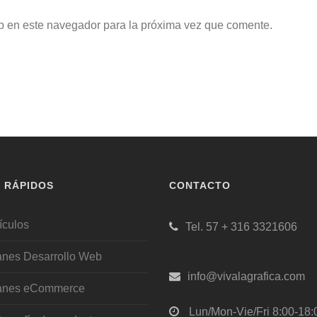
b en este navegador para la próxima vez que comente.
S RÁPIDOS
CONTACTO
ículos
Tel. 57 + 316 3321606
anes Desarrollo Web
info@vivalagrafica.com
anes eCommerce
Lun/Mon-Vie/Fri 8:00-18: