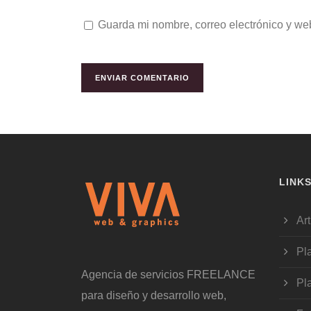
Guarda mi nombre, correo electrónico y we
LINK
Art
Pl
Agencia de servicios FREELANCE
Pl
para diseño y desarrollo web,