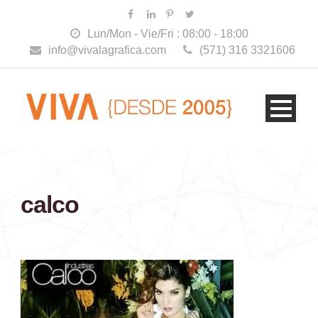
Lun/Mon - Vie/Fri : 08:00 - 18:00
info@vivalagrafica.com
(571) 316 3321606
calco