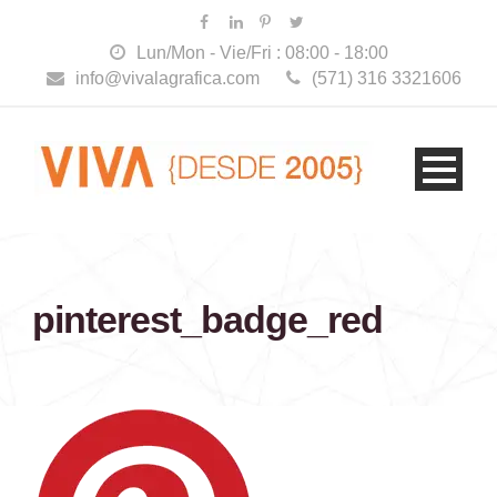
Lun/Mon - Vie/Fri : 08:00 - 18:00
info@vivalagrafica.com
(571) 316 3321606
pinterest_badge_red