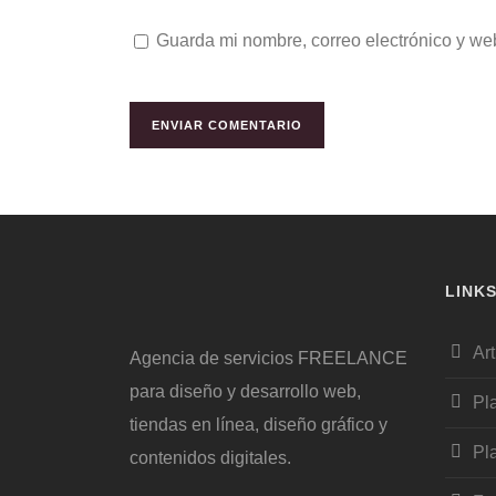
Guarda mi nombre, correo electrónico y we
LINK
Art
Agencia de servicios FREELANCE
para diseño y desarrollo web,
Pl
tiendas en línea, diseño gráfico y
Pl
contenidos digitales.