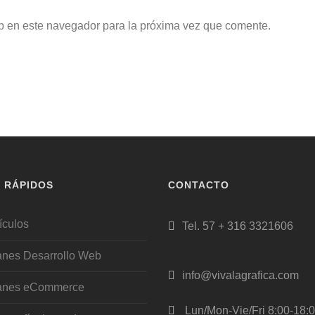
b en este navegador para la próxima vez que comente.
S RÁPIDOS
CONTACTO
ículos
Tel. 57 + 316 3321606
anes Desarrollo Web
info@vivalagrafica.com
anes eCommerce
Lun/Mon-Vie/Fri 8:00-18: