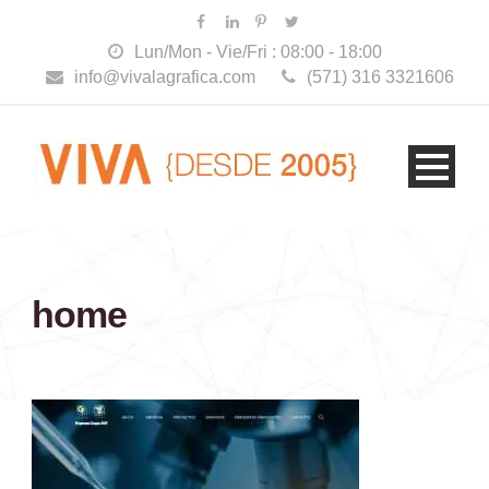
Lun/Mon - Vie/Fri : 08:00 - 18:00
info@vivalagrafica.com
(571) 316 3321606
home